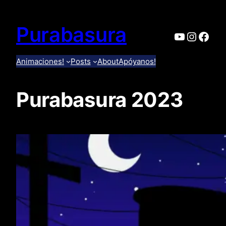
Skip
to
Purabasura
YouTube
Instag
Face
content
Animaciones!
Posts
About
Apóyanos!
Purabasura 2023